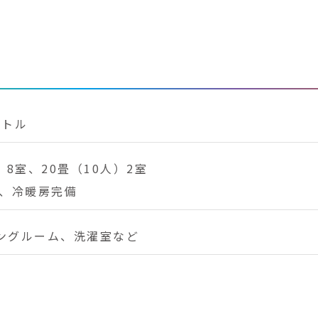
ートル
）8室、20畳（10人）2室
人、冷暖房完備
ングルーム、洗濯室など