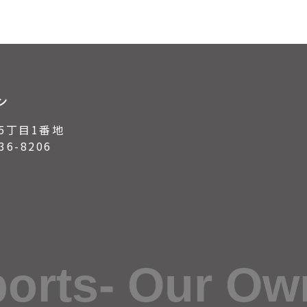
ン
5丁目1番地
6-8206
ports- Our Ow