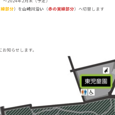
定）～2024年2月末（予定）
実線部分
）を
山崎川沿い
（
赤の実線部分
）へ切替します
）
にお知らせします。