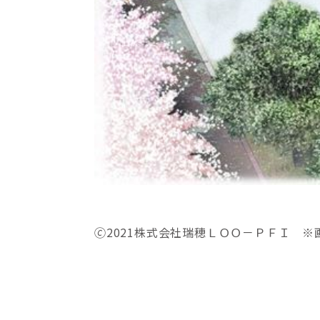
🄫2021株式会社瑞穂ＬＯＯ－ＰＦＩ 