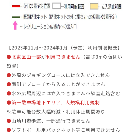
【2023年11月～2024年1月（予定）利用制限概要】
●北東区画一部
が
利用できません
（高さ3mの仮囲い
設置）
●
外周のジョギングコースには立入できません
●
南側アプローチから入ることができません
●
水の広場周辺には立入できません※練習走路含む
●第一駐車場地下エリア、大規模利用規制
※駐車可能台数大幅縮減・利用休止期間あり
●
山崎川遊歩道、一部通行できません
●
ソフトボール用バックネット等ご利用できません