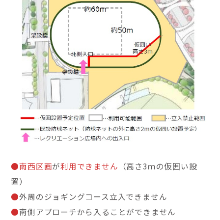
●南西区画
が
利用できません
（高さ3ｍの仮囲い設
置）
●
外周のジョギングコース立入できません
●
南側アプローチから入ることができません