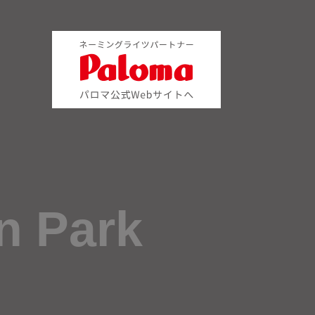
n Park