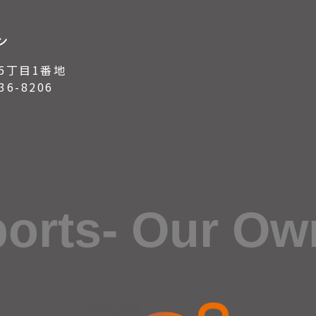
ン
5丁目1番地
6-8206
ports- Our Ow