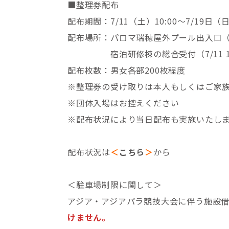
■整理券配布
配布期間：7/11（土）10:00～7/19日（日
配布場所：パロマ瑞穂屋外プール出入口（7/11
宿泊研修棟の総合受付（7/11 12:00～
配布枚数：男女各部200枚程度
※整理券の受け取りは本人もしくはご家
※団体入場はお控えください
※配布状況により当日配布も実施いたし
配布状況は
＜
こちら
＞
から
＜駐車場制限に関して＞
アジア・アジアパラ競技大会に伴う施設借
けません。