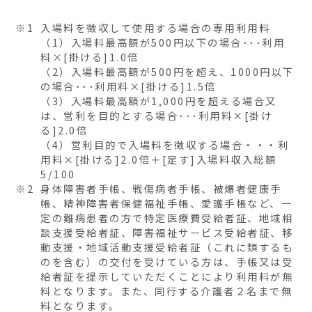
※1
入場料を徴収して使用する場合の専用利用料
（1）入場料最高額が500円以下の場合･･･利用
料×[掛ける]1.0倍
（2）入場料最高額が500円を超え、1000円以下
の場合･･･利用料×[掛ける]1.5倍
（3）入場料最高額が1,000円を超える場合又
は、営利を目的とする場合･･･利用料×[掛け
る]2.0倍
（4）営利目的で入場料を徴収する場合・・・利
用料×[掛ける]2.0倍＋[足す]入場料収入総額
5/100
※2
身体障害者手帳、戦傷病者手帳、被爆者健康手
帳、精神障害者保健福祉手帳、愛護手帳など、一
定の難病患者の方で特定医療費受給者証、地域相
談支援受給者証、障害福祉サービス受給者証、移
動支援・地域活動支援受給者証（これに類するも
のを含む）の交付を受けている方は、手帳又は受
給者証を提示していただくことにより利用料が無
料となります。また、同行する介護者２名まで無
料となります。